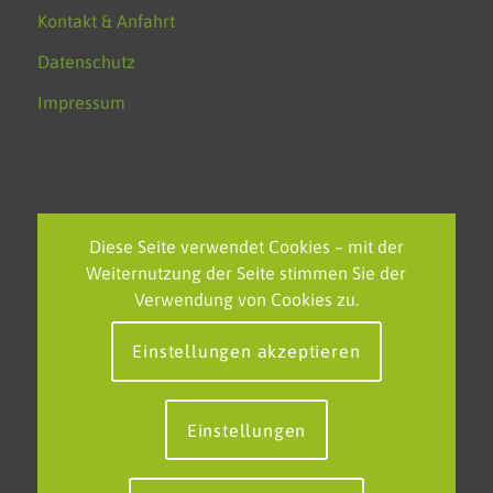
Kontakt & Anfahrt
Datenschutz
Impressum
NEUESTE BEITRÄGE
Diese Seite verwendet Cookies – mit der
Weiternutzung der Seite stimmen Sie der
Feierliche Verabschiedung des FOS-Polizei-Jahrgangs am
Verwendung von Cookies zu.
KSBK
Einstellungen akzeptieren
EU-Projekttag am KSBK – Grenzenlos lernen in einem
starken Europa
Neue europäische Partnerschaft in Tallinn: Klaus-Steilmann-
Einstellungen
Berufskolleg erweitert internationales Netzwerk