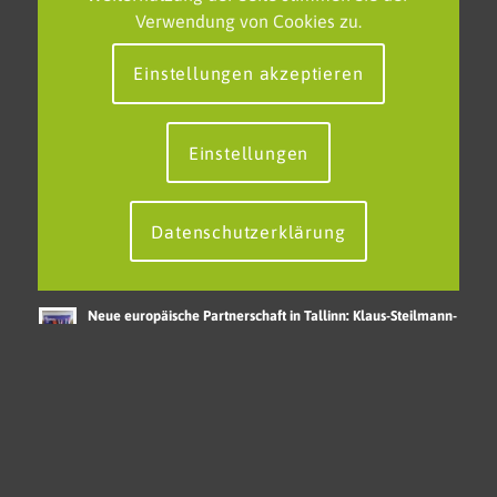
Impressum
Verwendung von Cookies zu.
Einstellungen akzeptieren
NEUESTE BEITRÄGE
Einstellungen
Feierliche Verabschiedung des FOS-Polizei-Jahrgangs am
KSBK
Datenschutzerklärung
EU-Projekttag am KSBK – Grenzenlos lernen in einem
starken Europa
Neue europäische Partnerschaft in Tallinn: Klaus-Steilmann-
Berufskolleg erweitert internationales Netzwerk
© Copyright - Klaus-Steilmann-Berufskolleg