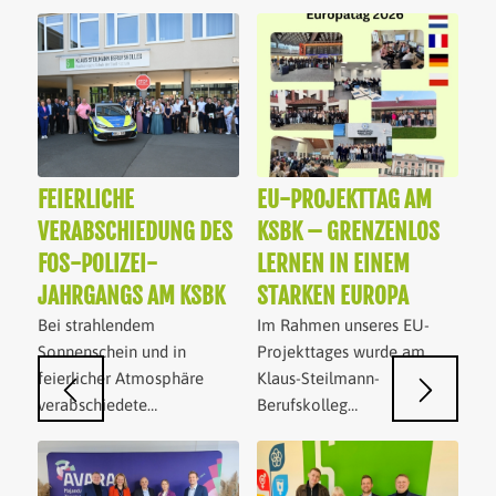
FEIERLICHE
EU-PROJEKTTAG AM
VERABSCHIEDUNG DES
KSBK – GRENZENLOS
FOS-POLIZEI-
LERNEN IN EINEM
JAHRGANGS AM KSBK
STARKEN EUROPA
Bei strahlendem
Im Rahmen unseres EU-
Sonnenschein und in
Projekttages wurde am
feierlicher Atmosphäre
Klaus-Steilmann-
verabschiedete…
Berufskolleg…