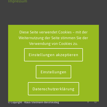
Impressum
NEUESTE BEITRÄGE
Diese Seite verwendet Cookies – mit der
Weiternutzung der Seite stimmen Sie der
Feierliche Verabschiedung des FOS-Polizei-Jahrgangs am
Verwendung von Cookies zu.
KSBK
Einstellungen akzeptieren
EU-Projekttag am KSBK – Grenzenlos lernen in einem
starken Europa
Neue europäische Partnerschaft in Tallinn: Klaus-Steilmann-
Einstellungen
Berufskolleg erweitert internationales Netzwerk
Datenschutzerklärung
© Copyright - Klaus-Steilmann-Berufskolleg