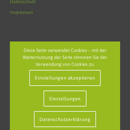
Datenschutz
Impressum
NEUESTE BEITRÄGE
Diese Seite verwendet Cookies – mit der
Weiternutzung der Seite stimmen Sie der
Feierliche Verabschiedung des FOS-Polizei-Jahrgangs am
Verwendung von Cookies zu.
KSBK
Einstellungen akzeptieren
EU-Projekttag am KSBK – Grenzenlos lernen in einem
starken Europa
Neue europäische Partnerschaft in Tallinn: Klaus-Steilmann-
Einstellungen
Berufskolleg erweitert internationales Netzwerk
Datenschutzerklärung