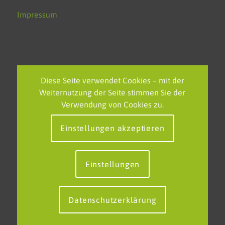
Impressum
NEUESTE BEITRÄGE
Diese Seite verwendet Cookies – mit der
Weiternutzung der Seite stimmen Sie der
Feierliche Verabschiedung des FOS-Polizei-Jahrgangs am
Verwendung von Cookies zu.
KSBK
Einstellungen akzeptieren
EU-Projekttag am KSBK – Grenzenlos lernen in einem
starken Europa
Neue europäische Partnerschaft in Tallinn: Klaus-Steilmann-
Einstellungen
Berufskolleg erweitert internationales Netzwerk
Datenschutzerklärung