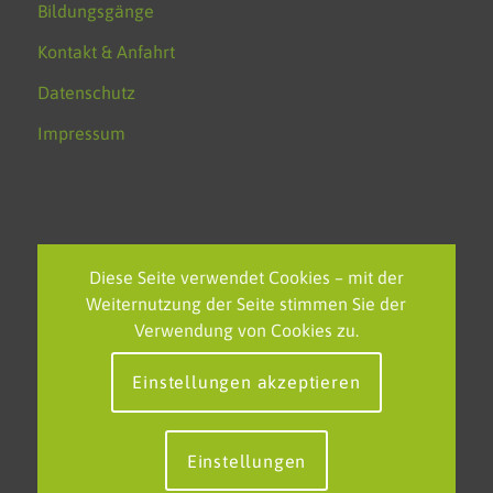
Bildungsgänge
Kontakt & Anfahrt
Datenschutz
Impressum
NEUESTE BEITRÄGE
Diese Seite verwendet Cookies – mit der
Weiternutzung der Seite stimmen Sie der
Feierliche Verabschiedung des FOS-Polizei-Jahrgangs am
Verwendung von Cookies zu.
KSBK
Einstellungen akzeptieren
EU-Projekttag am KSBK – Grenzenlos lernen in einem
starken Europa
Neue europäische Partnerschaft in Tallinn: Klaus-Steilmann-
Einstellungen
Berufskolleg erweitert internationales Netzwerk