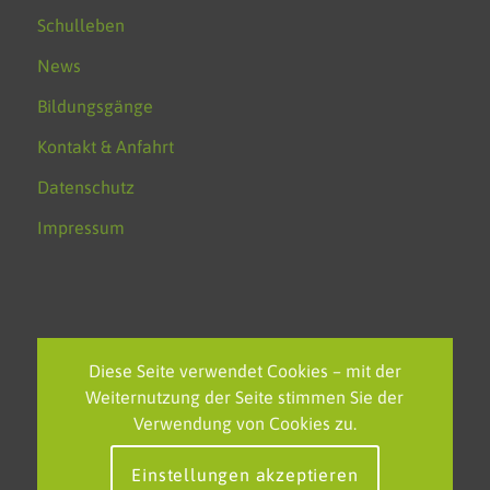
Schulleben
News
Bildungsgänge
Kontakt & Anfahrt
Datenschutz
Impressum
NEUESTE BEITRÄGE
Diese Seite verwendet Cookies – mit der
Weiternutzung der Seite stimmen Sie der
Feierliche Verabschiedung des FOS-Polizei-Jahrgangs am
Verwendung von Cookies zu.
KSBK
Einstellungen akzeptieren
EU-Projekttag am KSBK – Grenzenlos lernen in einem