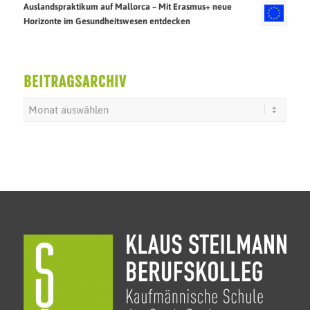
Auslandspraktikum auf Mallorca – Mit Erasmus+ neue
Horizonte im Gesundheitswesen entdecken
BEITRAGSARCHIV